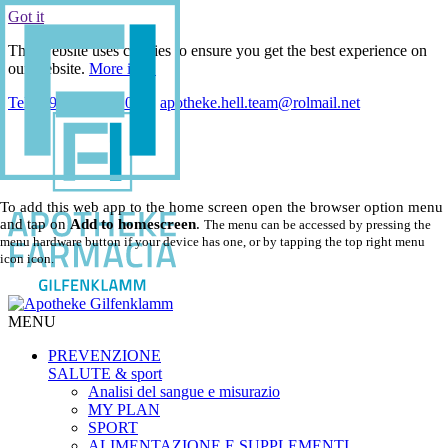
Got it
This website uses cookies to ensure you get the best experience on
our website.
More info.
Tel +39 0472 755 024
|
apotheke.hell.team@rolmail.net
To add this web app to the home screen open the browser option menu
and tap on
Add to homescreen
.
The menu can be accessed by pressing the
menu hardware button if your device has one, or by tapping the top right menu
icon
icon
.
MENU
PREVENZIONE
SALUTE
& sport
Analisi del sangue e misurazio
MY PLAN
SPORT
ALIMENTAZIONE E SUPPLEMENTI