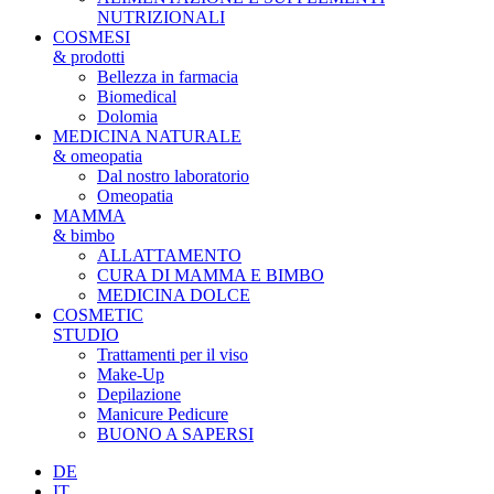
NUTRIZIONALI
COSMESI
& prodotti
Bellezza in farmacia
Biomedical
Dolomia
MEDICINA NATURALE
& omeopatia
Dal nostro laboratorio
Omeopatia
MAMMA
& bimbo
ALLATTAMENTO
CURA DI MAMMA E BIMBO
MEDICINA DOLCE
COSMETIC
STUDIO
Trattamenti per il viso
Make-Up
Depilazione
Manicure Pedicure
BUONO A SAPERSI
DE
IT