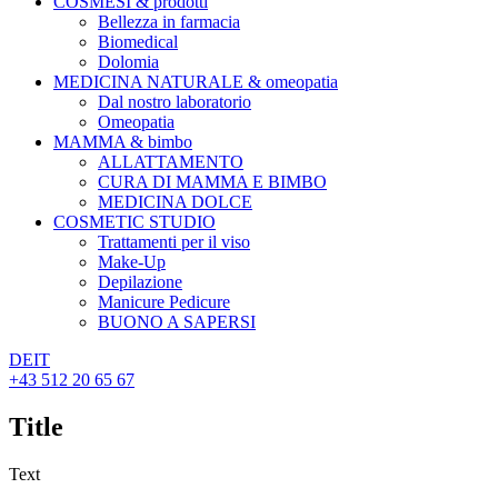
COSMESI & prodotti
Bellezza in farmacia
Biomedical
Dolomia
MEDICINA NATURALE & omeopatia
Dal nostro laboratorio
Omeopatia
MAMMA & bimbo
ALLATTAMENTO
CURA DI MAMMA E BIMBO
MEDICINA DOLCE
COSMETIC STUDIO
Trattamenti per il viso
Make-Up
Depilazione
Manicure Pedicure
BUONO A SAPERSI
DE
IT
+43 512 20 65 67
Title
Text